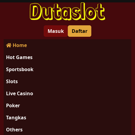
Masuk
Daftar
Home
Hot Games
Sportsbook
Slots
Live Casino
Poker
Tangkas
Others