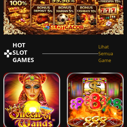
HOT
Lihat
SLOT
Semua
GAMES
Game