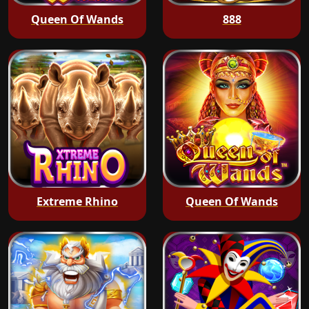
Queen Of Wands
888
Extreme Rhino
Queen Of Wands