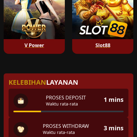
V Power
Slot88
KELEBIHAN
LAYANAN
PROSES DEPOSIT
1 mins
Waktu rata-rata
PROSES WITHDRAW
3 mins
Waktu rata-rata