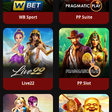
WB Sport
PP Suite
Live22
PP Slot