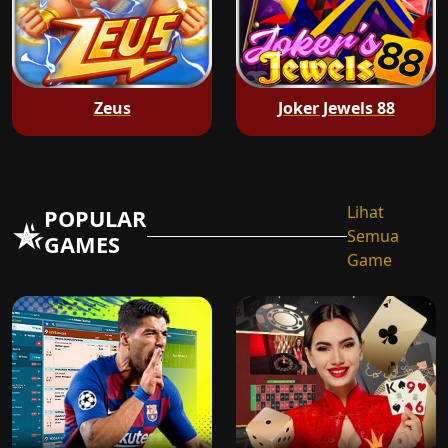
Zeus
Joker Jewels 88
Lihat
POPULAR
Semua
GAMES
Game