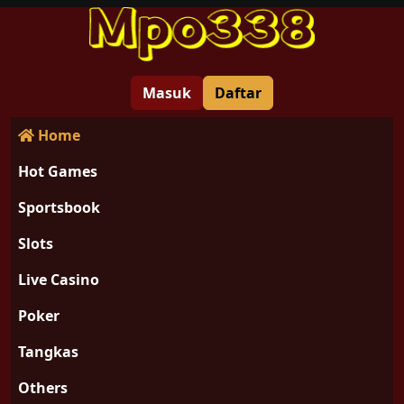
Masuk
Daftar
Home
Hot Games
Sportsbook
Slots
Live Casino
Poker
Tangkas
Others