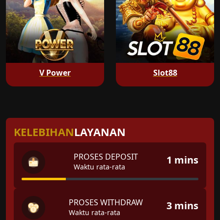
V Power
Slot88
KELEBIHAN
LAYANAN
PROSES DEPOSIT
1 mins
Waktu rata-rata
PROSES WITHDRAW
3 mins
Waktu rata-rata