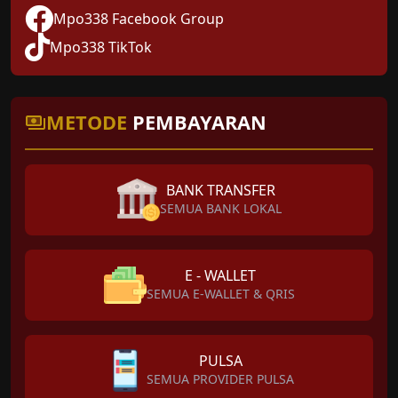
Mpo338 Facebook Group
Mpo338 TikTok
METODE
PEMBAYARAN
BANK TRANSFER
SEMUA BANK LOKAL
E - WALLET
SEMUA E-WALLET & QRIS
PULSA
SEMUA PROVIDER PULSA