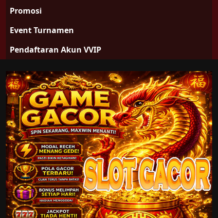
Promosi
Event Turnamen
Pendaftaran Akun VVIP