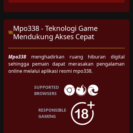
Mpo338 - Teknologi Game
Mendukung Akses Cepat
Mpo338
menghadirkan ruang hiburan digital
sehingga pemain dapat merasakan pengalaman
online melalui aplikasi resmi mpo338.
SUPPORTED
BROWSERS
RESPONSIBLE
GAMING