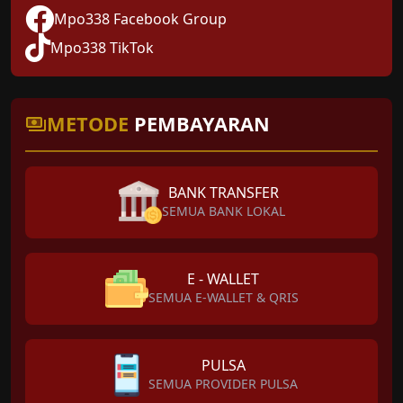
Mpo338 Facebook Group
Mpo338 TikTok
METODE
PEMBAYARAN
BANK TRANSFER
SEMUA BANK LOKAL
E - WALLET
SEMUA E-WALLET & QRIS
PULSA
SEMUA PROVIDER PULSA