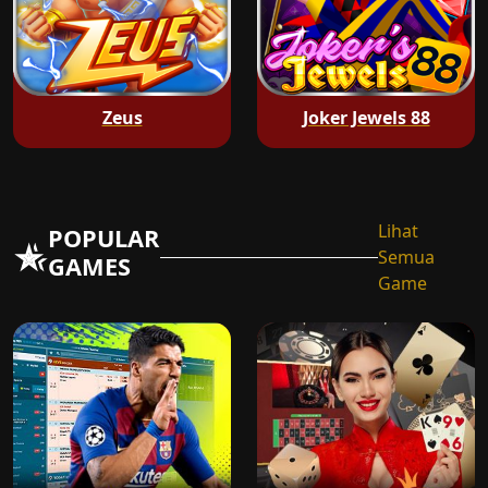
Zeus
Joker Jewels 88
Lihat
POPULAR
Semua
GAMES
Game