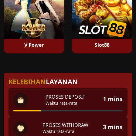
V Power
Slot88
KELEBIHAN
LAYANAN
PROSES DEPOSIT
1 mins
Waktu rata-rata
PROSES WITHDRAW
3 mins
Waktu rata-rata