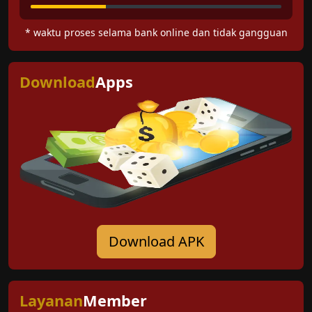
* waktu proses selama bank online dan tidak gangguan
Download
Apps
Download APK
Layanan
Member