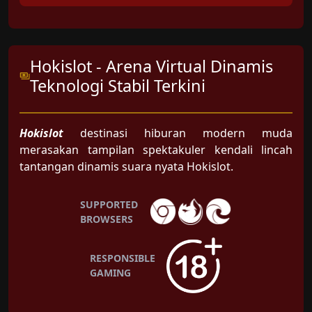
Hokislot - Arena Virtual Dinamis
Teknologi Stabil Terkini
Hokislot
destinasi hiburan modern muda
merasakan tampilan spektakuler kendali lincah
tantangan dinamis suara nyata Hokislot.
SUPPORTED
BROWSERS
RESPONSIBLE
GAMING