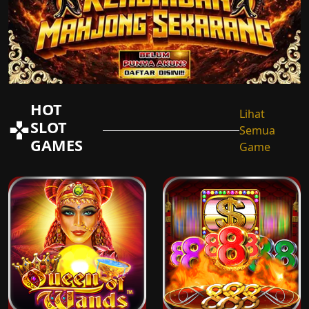
HOT
Lihat
SLOT
Semua
GAMES
Game