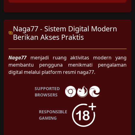
Naga77 - Sistem Digital Modern
Berikan Akses Praktis
Naga77
menjadi ruang aktivitas modern yang
membantu pengguna menikmati pengalaman
digital melalui platform resmi naga77.
SUPPORTED
BROWSERS
RESPONSIBLE
GAMING