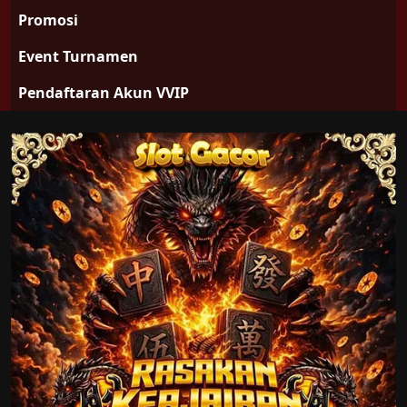
Promosi
Event Turnamen
Pendaftaran Akun VVIP