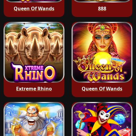
Queen Of Wands
888
Extreme Rhino
Queen Of Wands