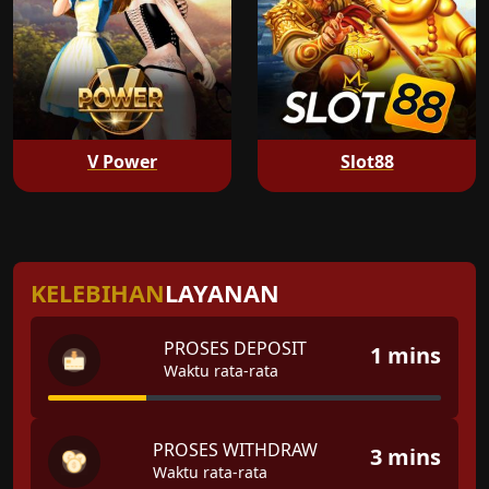
V Power
Slot88
KELEBIHAN
LAYANAN
PROSES DEPOSIT
1 mins
Waktu rata-rata
PROSES WITHDRAW
3 mins
Waktu rata-rata