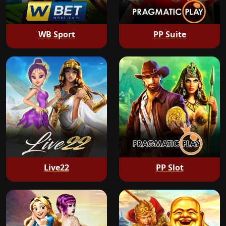
WB Sport
PP Suite
Live22
PP Slot